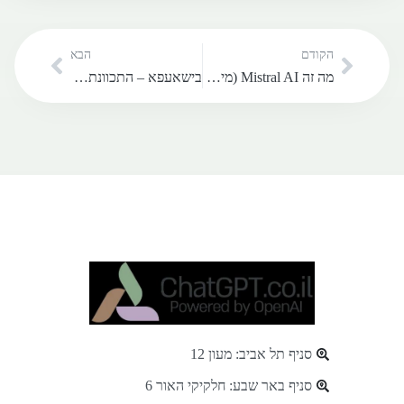
הקודם
הבא
מה זה Mistral AI (מיסטרל)?
בישאעפא – התכוונתם לצ'אט ג'יפיטי
סניף תל אביב: מעון 12
סניף באר שבע: חלקיקי האור 6