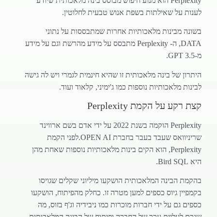
Perplexity הוא מנוע חיפוש מבוסס בינה מלאכותית שיודע
לענות על שאילתות בשפת אנוש טבעית לחלוטין.
בשונה מבינות מלאכותיות אחרות שמתבססות על נתוני
DATA, ה- Perplexity מתבסס על מידע מהרשת וגם על מידע
מ-GPT 3.5.
היתרון של בינה מלאכותית זו שהיא חינמית לגמרי ויש לה גישה
לבינות מלאכותיות נוספות כמו ג'ימיני, קלאוד ועוד.
קצת רקע על הקמת Perplexity
Perplexity הוקמה בשנת 2022 על ידי אדם בשם ארווינד
שריניוואס שעבד בעבר בחברת OPEN AI.לפני הקמת
Perplexity, הוא הקים בינות מלאכותיות נוספות שאחת מהן
היא Bird SQL.
בהקמת הבינה המלאכותית הושקעו מיליוני שקלים שגויסו
בקמפיין גיוס כספים למען מטרה זו. כחלק מהפיתוח, הושקעו
כספים גם על ידי חברות מוכרות כמו ניבידיה וג'ף בזוס, מה
שגרם לעליית ערך של החברה ופיתוח של הבינה המלאכותית.