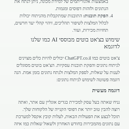
באמצעות אלגוריתמים של למידת מכונה, ניתן לנתח את
הנתונים ולזהות דפוסים ומגמות.
הפקת תובנות:
התובנות שמתקבלות מהניתוח יכולות
לכלול המלצות לשיפור תהליכים, זיהוי קהלי יעד חדשים,
תחזיות מכירות, ועוד.
שימוש בצ'אט בוטים מבוססי AI כמו שלנו
לדוגמא
צ'אט בוטים כמו ChatGPT.co.il יכולים להיות כלים מצוינים
לניתוח נתונים והפקת תובנות עסקיות. הצ'אט בוטים מסוגלים
לענות על שאלות, לספק המלצות ולנתח נתונים בזמן אמת. הנה
דוגמה פשוטה לשימוש לניתוח נתונים:
דוגמה מעשית
נניח שאתה בעל עסק למכירת בגדים אונליין עם אתר, ואתה
רוצה להבין טוב יותר את דפוסי הקנייה של הלקוחות שלך.
תוכל לבצע את הפעולות הבאות, לעלות קובץ אקסל למערכת
עם נתונים מהמכירות בחודש האחרון ולשאול שאלות כמו איזה