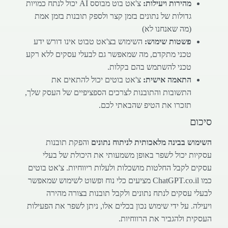
מהירות ויעילות:
צ'אט בוט מבוסס AI יכול לנתח כמויות
גדולות של נתונים בזמן קצר ולספק תובנות בזמן אמת
(מה שאנחנו לא)
פשטות שימוש:
השימוש בצ'אט טבוט אינו דורש ידע
טכני מתקדם, מה שמאפשר גם לבעלי עסקים ללא רקע
טכני להשתמש בהם בקלות.
התאמה אישית:
צ'אט בוטים יכול להתאים את
התשובות והתובנות לצרכים הספציפיים של העסק שלך,
תזכרו את הטיפ שהבאתי לכם.
סיכום
השימוש בבינה מלאכותית לניתוח נתונים
והפקת תובנות
עסקיות יכול לשפר באופן משמעותי את היכולת של בעלי
עסקים לקבל החלטות מושכלות ולעלות ריווחיות. צ'אט בוטים
כמו ChatGPT.co.il מציעים כלי נוח ופשוט לשימוש שמאפשר
לבעלי עסקים לנתח נתונים ולקבל תובנות בצורה מהירה
ויעילה. על ידי שימוש נכון בכלים אלו, ניתן לשפר את הפעילות
העסקית ולהגביר את הרווחיות.