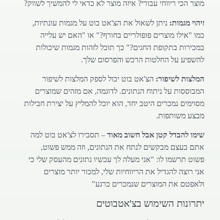
מוצר הכי ריווחי עבורי? איזה מוצר לא כדאי לי להמשיך לשווק?
זיהוי מגמות:
ניתן לשאול את הצ'אט בוט על מגמות עונתיות,
כמו "אילו מוצרים פופולריים בחורף?" או "האם יש עלייה
במכירות בתקופת החגים?" כך תוכל לזהות מגמות שיכולות
להשפיע על החלטות הרכש והפרסום שלך.
המלצות לשיפור:
הצ'אט בוט יכול לספק המלצות לשיפור
המבוססות על ניתוח הנתונים. לדוגמה, אם מזהים שמוצרים
מסוימים נמכרים היטב יחד, הוא יוכל להמליץ על יצירת חבילות
מבצע משותפות.
שימו להבדל קטן אבל חשוב מאוד
– תסבירו לצ'אט בוט למה
אתם בעצם מבקשים לנתח את הנתונים, וזה ממש פשוט,
פשוט תרשמו לו: "אני מעלה לך עכשיו נתונים מהעסק שלי כי
אני רוצה להגדיל את הריווחיות שלי, למכור יותר מוצרים
ולאפטם את המוצרים שנמכרים כרגע"
יתרונות השימוש בצ'אטבוטים