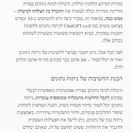
כמויות המידע הולכות וגדלות, היכולת לנתח נתונים בצורה
מדויקת ומהירה יכולה לעשות את
ההבדל בין הצלחה לכישלון –
ממש ככה.
במאמר זה, נסביר כיצד ניתן להשתמש ב-AI ובפרט
בצ'אט בוטים כמו ChatGPT.co.il לניתוח נתונים ולהפקת
תובנות עסקיות, ונביא דוגמאות פשוטות ומעשיות לשימוש
בכלים אלה.
לפני הכל אבל, ניתן הסבר קצרצר לחשיבות של ניתוח נתונים
ואיך זה יכול לעזור – אם אתם כבר מבינים מה זה אתם יכולים
לדלג.
הבנת החשיבות של ניתוח נתונים
היכולת לנתח נתונים בצורה אפקטיבית מאפשרת לבעלי
עסקים
לקבל החלטות מושכלות ומבוססות עובדות.
ניתוח
נתונים יכול לעזור בזיהוי מגמות בשוק, הבנת העדפות לקוחות,
שיפור תהליכים פנימיים, וחיזוי התנהגויות עתידיות. באמצעות
ניתוח נכון של נתונים, ניתן לייעל את הפעילות העסקית
ולהגביר את הרווחיות. פשוט תחשבו על זה, שאתם יכולים