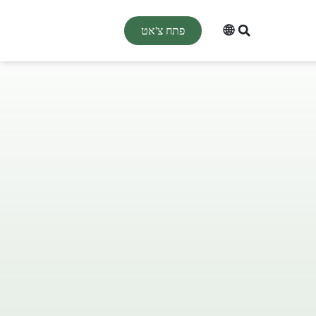
🌐
פתח צ'אט