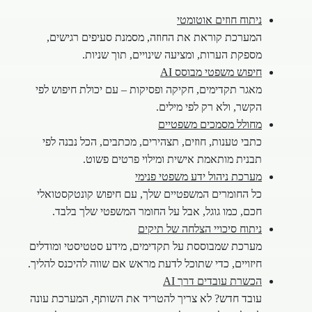
ניתוח חוזים אוטומטי
המערכת קוראת את החוזה, מסמנת סעיפים רגישים,
מספקת הערות, ומציעה שינויים, תוך שניות.
חיפוש משפטי מבוסס AI
מאגר תקדימים, חקיקה ופסיקות – עם יכולת חיפוש לפי
הקשר, ולא רק לפי מילים.
מחולל מסמכים משפטיים
כתבי טענות, חוזים, תצהירים, מכתבים, הכל נבנה לפי
תבנית מותאמת אישית ומילוי פרטים פשוט.
מערכת ניהול ידע משפטי פנימי
כל החומרים המשפטיים שלך, עם חיפוש קונטקסטואלי
חכם, כמו גוגל, אבל על החומר המשפטי שלך בלבד.
ניתוח סיכויי הצלחה של תיקים
מערכת שמבוססת על תקדימים, מידע סטטיסטי ומודלים
חיזויים, כדי שתוכל לדעת מראש אם שווה להיכנס להליך.
הכשרת עובדים דרך AI
עובד חדש? לא צריך להטריד את השותף, המערכת עונה