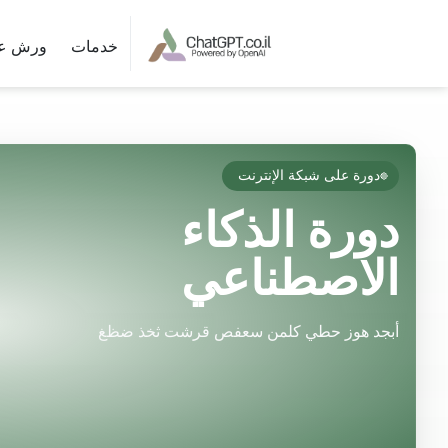
خدمات
ورش ع
دورة على شبكة الإنترنت
🔴
دورة الذكاء
الاصطناعي
أبجد هوز حطي كلمن سعفص قرشت ثخذ ضظغ